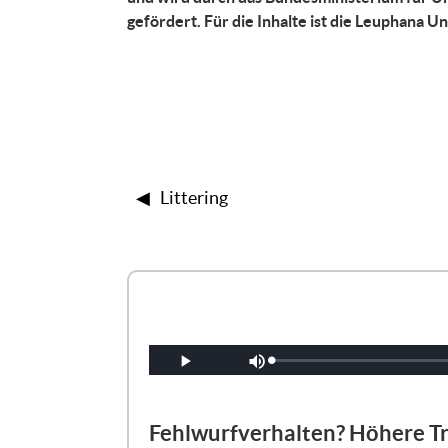
gefördert. Für die Inhalte ist die Leuphana U
◀︎
Littering
Geladen
:
Wiedergabe
Ton aus
0%
Fehlwurfverhalten? Höhere T