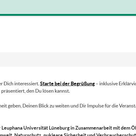
 Dich interessiert.
Starte bei der Begrüßung
– inklusive Erklärv
 präsentiert, den Du lösen kannst.
eit geben, Deinen Blick zu weiten und Dir Impulse für die Veranst
er Leuphana Universität Lüneburg in Zusammenarbeit mit dem Ök
mwelt, Naturschutz, nukleare Sicherheit und Verbrauchersch