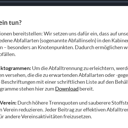
ein tun?
onen bereitstellen: Wir setzen uns dafür ein, dass auf uns
edene Abfallarten (sogenannte Abfallinseln) in den Kabine
n – besonders an Knotenpunkten. Dadurch ermöglichen wi
fällen.
 Piktogrammen:
Um die Abfalltrennung zu erleichtern, werd
n versehen, die die zu erwartenden Abfallarten oder -geg
 Beschriftungen mit einer schriftlichen Liste auf den Behä
togramme stehen hier zum
Download
bereit.
 Verein:
Durch höhere Trennquoten und sauberere Stoffs
n Verein reduzieren. Jeder Beitrag zur effektiven Abfalltr
für andere Vereinsaktivitäten freizusetzen.