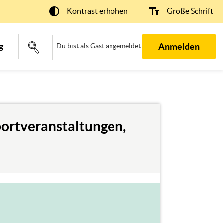
Kontrast erhöhen
Große Schrift
g
Anmelden
Du bist als Gast angemeldet
portveranstaltungen,