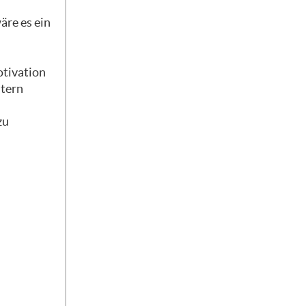
re es ein
otivation
ltern
zu