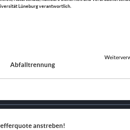
niversität Lüneburg verantwortlich.
Weiterver
Abfalltrennung
refferquote anstreben!