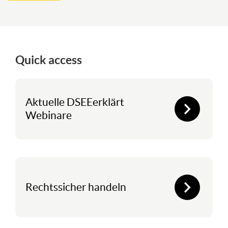
Skip
Quick access
Links
und
neue
Aktuelle DSEEerklärt
Lerninhalte
Webinare
Rechtssicher handeln