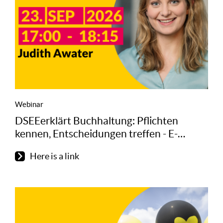
Webinar
DSEEerklärt Buchhaltung: Pflichten
kennen, Entscheidungen treffen - E-
Rechnung und die richtige
Here is a link
Vereinssoftware