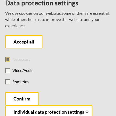
Data protection settings
We use cookies on our website. Some of them are essential,
Was gibt es Neues bei der DSEE?
while others help us to improve this website and your
experience.
Mit unserem Newsletter halten wir dich auf dem
Laufenden.
Accept all
Newsletter abonnieren
Necessary
Video/Audio
Statistics
Barrierefreiheit
Datenschutz
Impressum
×
Hi, ich bin DeSirEE!
Cookie-Einstellungen
Deine Lernbegleitung fürs Lernportal. Wie
Confirm
kann ich dir helfen?
Individual data protection settings
© 2026 Deutsche Stiftung für Engagement und Ehrenamt. Alle