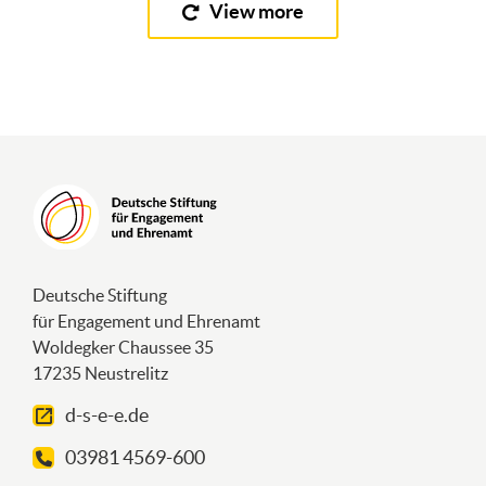
View more
Deutsche Stiftung
für Engagement und Ehrenamt
Woldegker Chaussee 35
17235 Neustrelitz
d-s-e-e.de
03981 4569-600