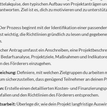
ttelakquise, den typischen Aufbau von Projektanträgen un
antworten. Ziel ist es, dich zu motivieren und zu unterstüt
 sieht so die Fördermittelkrise, wie so das Vorgehen ganz 
mal. Das kann die öffentliche Hand sein, z.B. Bundesprog
tion gibt nun Mittel raus. So. Und diese Mittel kann sie dau
Der Prozess beginnt mit der Identifikation einer passenden
lange es keinen Antrag gibt, kann man Anträge dauerhaft st
ist wichtig, die Richtlinien gründlich zu lesen und gegebe
s keine Fristen. Es gibt aber auch eben Förderinstitution
n.
oder zweimal Anträge stellen. Das ist z.B. auch beim DSE d
eißt, dass ein Förderprogramm nur einmalig oder über ein
scher Antrag umfasst ein Anschreiben, eine Projektbeschre
s der Fall bei bestimmten Ereignissen. Das können also pol
e Bedarfsanalyse, Projektziele, Maßnahmen und Indikatoren. 
l reagieren möchte, oder eben auch Naturkatastrophen. Ihr 
en des Förderers einzugehen.
e im Teil hatten, und da haben halt viele Förderer schnell
ophe relativ gut und schnell behoben werden konnten.
eichung:
Definiere, mit welchen Zielgruppen du arbeiten m
um sicherzustellen, dass genügend Teilnehmer an deinen Pr
an:
Erstelle einen detaillierten Kosten- und Finanzierungspl
rderung für euch findet, dann hat man in der Vergangenheit
tionsveranstaltungen besucht. Heute gibt es diese auch no
fallen und den Richtlinien des Förderers entsprechen.
ch noch Kooperationspartner versucht, mit ins Boot zu ho
tsarbeit:
Überlege dir, wie dein Projekt langfristige Auswi
sante Ausschreibung entdeckt, dann ist es ganz wichtig be