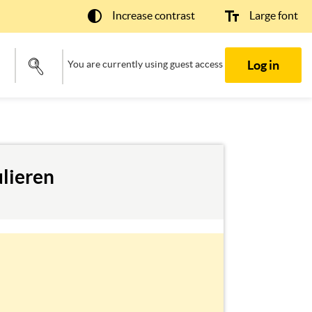
Increase contrast
Large font
Log in
You are currently using guest access
ulieren