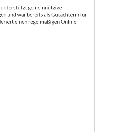
ie unterstützt gemeinnützige
, da kann man noch viele weitere
n und war bereits als Gutachterin für
es Förderers rein? Welche Ideen
eriert einen regelmäßigen Online-
Richtung man sich mehr bewegen
 „Reichen Sie mal ganz schnell,
s im Team innerhalb der nächsten
enn ihr euch dafür entscheidet, den
rlich, dass ihr eine Ablehnung
rsten Moment vielleicht traurig oder
ilfreich sein kann, ist, wenn ihr den
nnen den Grund nicht, weil sie
en, dass einem die Gründe benannt
 wirklich dankbar, wenn ihr diesen
nd was ihr aber damit zeigt, wenn
t und daran, dass genau exakt dieser
sächlich sein, dass ihr dann
 dann vielleicht mehr auf dem