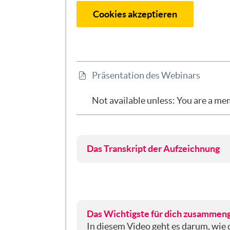
Cookies akzeptieren
File
Präsentation des Webinars
Not available unless: You are a me
Das Transkript der Aufzeichnung
Gut, vielen lieben Dank. Ich freue 
das Thema Fördermittel. Na ganz kla
Und was werden wir nun die nächste
genauer anschauen, ganz allgemein u
uns den typischen Aufbau von Projek
Das Wichtigste für dich zusammen
Strategien für das Beantworten zent
In diesem Video geht es darum, wie 