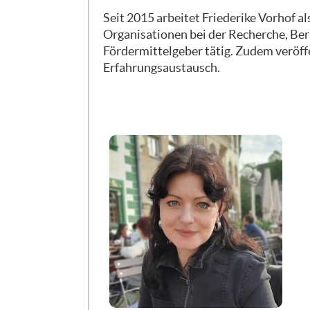
Seit 2015 arbeitet Friederike Vorhof al
Darüber hinaus, und das hat man ger
Organisationen bei der Recherche, Ber
Informationen erhalten. Also sprich,
Fördermittelgeber tätig. Zudem veröff
kommen vielleicht auch vom Förderer
Erfahrungsaustausch.
sollte? Bei kleineren Stiftungen kam
geben Sie mir mal zwei Seiten Konze
drei Tage, und wir können Ihnen schn
Antrag zu stellen. Und wenn ihr den g
erhaltet oder eben eine Bewilligung.
schade, aber das gehört einfach dazu.
Grund abfragt für die Ablehnung. Hi
einfach rechtlich nicht anfechtbar 
werden. Das heißt, wenn ihr mal den
Grund nicht rechtlich anfechten wür
ihr noch mal in den Kontakt mit dem 
Förderer euch weiter sozusagen, das
eingeladen werdet, noch mal in der 
Schirm hat.