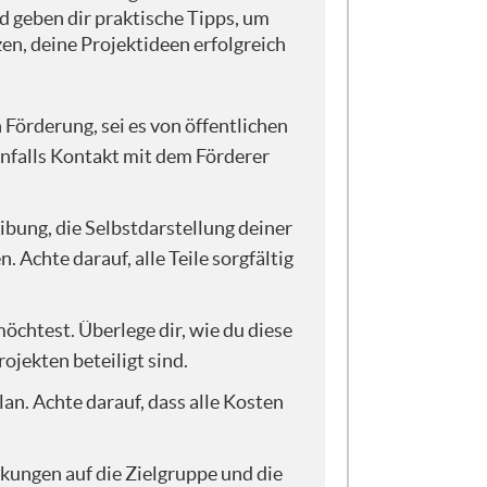
d geben dir praktische Tipps, um
zen, deine Projektideen erfolgreich
allgemein aus? Es gibt also eine
ramme, und es können aber auch
erhaft rausgeben. Also z.B. die
 Förderung, sei es von öffentlichen
ellen, solange eben die
nenfalls Kontakt mit dem Förderer
en, die haben regelmäßige
er Fall. Dann kann es auch sein,
en bestimmten Zeitraum
ibung, die Selbstdarstellung deiner
itische oder gesellschaftliche
Achte darauf, alle Teile sorgfältig
wisst bestimmt noch, dass wir die
 Gelder zur Verfügung gestellt,
öchtest. Überlege dir, wie du diese
ojekten beteiligt sind.
an. Achte darauf, dass alle Kosten
, vor allem bei größeren
ch häufig online. Bei größeren
len oder versucht, das und
rkungen auf die Zielgruppe und die
im Vorgehen, dass ihr euch erstmal