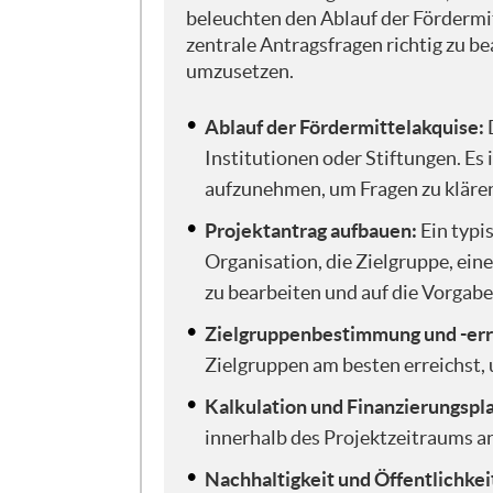
beleuchten den Ablauf der Fördermi
zentrale Antragsfragen richtig zu be
Wenn wir uns also mal anschauen, wie
umzusetzen.
fördernde Einrichtung, zunächst ein
Stiftungen sein. Diese Förderinstitu
Ablauf der Fördermittelakquise:
Lotterien, die ab Mensch da sind. So
Institutionen oder Stiftungen. Es 
Förderprogramme bestehen. Da gibt e
aufzunehmen, um Fragen zu kläre
Antragsfristen. Da kann man einmal 
dass es einmalige Calls gibt. Das h
Projektantrag aufbauen:
Ein typi
ausgeschrieben wird. Das ist meisten
Organisation, die Zielgruppe, ein
Ereignisse sein, auf die man schnel
zu bearbeiten und auf die Vorgab
Naturkatastrophe, die Flutkatastroph
damit die Folgen dieser Flutkatastr
Zielgruppenbestimmung und -err
Zielgruppen am besten erreichst, 
Kalkulation und Finanzierungspl
Wenn ihr solch eine interessante Fö
Programmen, natürlich noch Informa
innerhalb des Projektzeitraums an
Projekten hat man gegebenenfalls au
Nachhaltigkeit und Öffentlichkei
letztendlich, wenn man eine interes