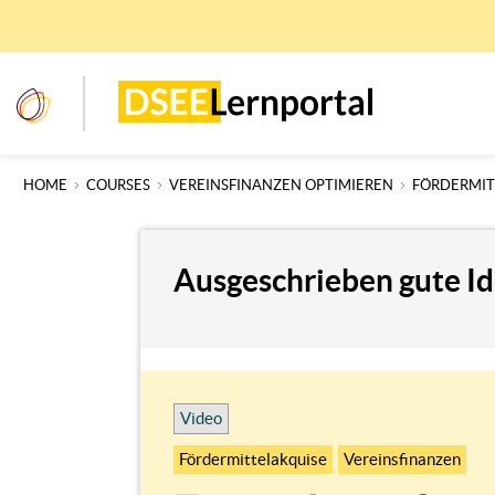
Skip
to
main
content
dseelernportal
HOME
COURSES
VEREINSFINANZEN OPTIMIEREN
FÖRDERMIT
Ausgeschrieben gute Id
Video
Fördermittelakquise
Vereinsfinanzen