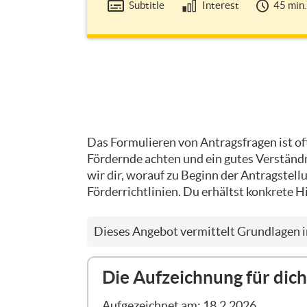
Subtitle
Interest
45 min.
Topic
Das Formulieren von Antragsfragen ist of
outline
Fördernde achten und ein gutes Verständni
wir dir, worauf zu Beginn der Antragstell
Förderrichtlinien. Du erhältst konkrete H
Dieses Angebot vermittelt Grundlagen i
Die Aufzeichnung für di
Aufgezeichnet am: 18.2.2026