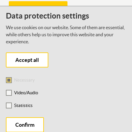
Kontaktformular
Data protection settings
We use cookies on our website. Some of them are essential,
Was gibt es Neues bei der DSEE?
while others help us to improve this website and your
experience.
Mit unserem Newsletter halten wir dich auf dem
Laufenden.
Accept all
Newsletter abonnieren
Necessary
Video/Audio
Statistics
Barrierefreiheit
Datenschutz
Impressum
×
Hi, ich bin DeSirEE!
Cookie-Einstellungen
Deine Lernbegleitung fürs Lernportal. Wie
Confirm
kann ich dir helfen?