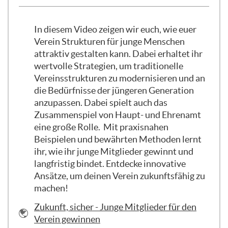
In diesem Video zeigen wir euch, wie euer
Verein Strukturen für junge Menschen
attraktiv gestalten kann. Dabei erhaltet ihr
wertvolle Strategien, um traditionelle
Vereinsstrukturen zu modernisieren und an
die Bedürfnisse der jüngeren Generation
anzupassen. Dabei spielt auch das
Zusammenspiel von Haupt- und Ehrenamt
eine große Rolle. Mit praxisnahen
Beispielen und bewährten Methoden lernt
ihr, wie ihr junge Mitglieder gewinnt und
langfristig bindet. Entdecke innovative
Ansätze, um deinen Verein zukunftsfähig zu
machen!
URL
Zukunft, sicher - Junge Mitglieder für den
Verein gewinnen