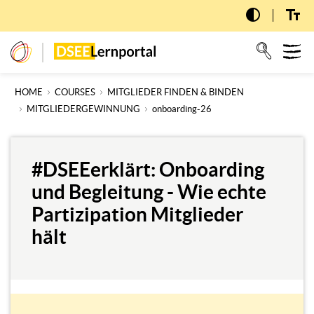
Skip
to
main
T
dseelernportal
content
n
HOME
COURSES
MITGLIEDER FINDEN & BINDEN
MITGLIEDERGEWINNUNG
onboarding-26
#DSEEerklärt: Onboarding
und Begleitung - Wie echte
Partizipation Mitglieder
hält