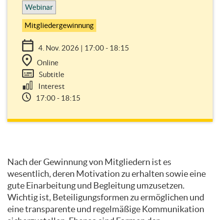
Webinar
Mitgliedergewinnung
4. Nov. 2026 | 17:00 - 18:15
Online
Subtitle
Interest
17:00 - 18:15
Topic
Nach der Gewinnung von Mitgliedern ist es
outline
wesentlich, deren Motivation zu erhalten sowie eine
gute Einarbeitung und Begleitung umzusetzen.
Wichtig ist, Beteiligungsformen zu ermöglichen und
eine transparente und regelmäßige Kommunikation