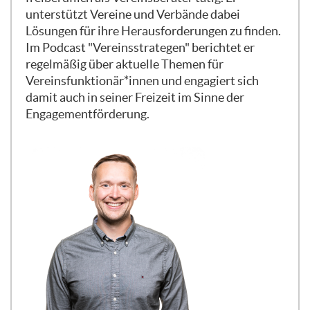
unterstützt Vereine und Verbände dabei
auch immer so ein bisschen den Blick dafür
Lösungen für ihre Herausforderungen zu finden.
haben: Ist meine Perspektive auf ein Ziel,
Im Podcast "Vereinsstrategen" berichtet er
auf eine Aufgabe eigentlich die, die mit
regelmäßig über aktuelle Themen für
allen geteilt ist?
Vereinsfunktionär*innen und engagiert sich
damit auch in seiner Freizeit im Sinne der
Engagementförderung.
Und das ist zum Beispiel einer der
schönsten Stolpersteine, nämlich dieses
Thema ungeklärte Ziele. Also: Reden
eigentlich alle vom Gleichen? Ist das Ziel
klar? Was wollen wir eigentlich erreichen?
Mal im ganz praktischen Beispiel: Wir
reden jetzt zum Beispiel über die Planung
von einem Neujahrsempfang. So, jetzt
könnt ihr euch mal vorstellen:
Neujahrsempfang, was brauche ich denn
dafür und wie ist der eigentlich bei mir im
Verein, in der Initiative, was auch immer