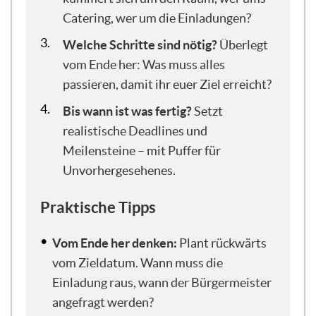
umfangreich sein. Da müsst ihr auch nicht
Catering, wer um die Einladungen?
irgendwie ein Zehn-Seiten-Konzept
schreiben oder so. Allein schon dieser
Welche Schritte sind nötig?
Überlegt
Grundgedanke: Was wollen wir eigentlich,
vom Ende her: Was muss alles
was ist unser Ziel und ja, was ist so das,
passieren, damit ihr euer Ziel erreicht?
was wir uns vorstellen von dem Ganzen?
Das ist so der erste logische Schritt und
Bis wann ist was fertig?
Setzt
auch das erste Learning des Abends. Es
realistische Deadlines und
braucht nämlich für die Basics von
Meilensteine – mit Puffer für
Projektmanagement keine
Unvorhergesehenes.
Raketenwissenschaft.
Praktische Tipps
So, und bevor ich es vergesse:
Vom Ende her denken:
Plant rückwärts
Projektmanagement, das klingt auch so
groß. Was ist denn eigentlich ein Projekt?
vom Zieldatum. Wann muss die
Ganz wichtig ist, ein Kennzeichen eines
Einladung raus, wann der Bürgermeister
Projektes ist: Es gibt einen Anfang und ein
angefragt werden?
Ende. Zum Beispiel kann das ein Fest oder