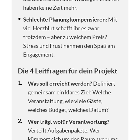
zum Thema des heutigen Abends und des
haben keine Zeit mehr.
Webinars, wenn man sich mit Projekten
auseinandersetzt. Und wie gesagt, für
Schlechte Planung kompensieren:
Mit
mich auch wunderbar einprägsam, so ein
viel Herzblut schafft ihr es zwar
Spruch, den man immer wieder aus der
trotzdem – aber zu welchem Preis?
Hosentasche ziehen kann.
Stress und Frust nehmen den Spaß am
Engagement.
Für mich macht das total Sinn, sich gerade
im Projektmanagement, wenn man gar
Die 4 Leitfragen für dein Projekt
keine Ahnung hat, erstmal ein paar
Minuten zu nehmen, um zu überlegen:
Was soll erreicht werden?
Definiert
Was braucht es eigentlich und was möchte
gemeinsam ein klares Ziel: Welche
ich eigentlich?, bevor ich dann wirklich
Veranstaltung, wie viele Gäste,
loslege mit irgendwas. Weil wenn ihr das
welches Budget, welches Datum?
dann macht, dann habt ihr quasi schon die
ersten Basics des Projektmanagements
Wer trägt wofür Verantwortung?
gemeistert. Es braucht nämlich erstmal
Verteilt Aufgabenpakete: Wer
einen Plan und der muss nicht
kümmert sich um den Raum, wer ums