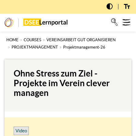
Skip
to
main
T
dseelernportal
content
n
HOME
COURSES
VEREINSARBEIT GUT ORGANISIEREN
PROJEKTMANAGEMENT
Projektmanagement-26
Ohne Stress zum Ziel -
Projekte im Verein clever
managen
Video