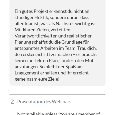
bei meinen Seminaren: Kassenwart ist
kein Projekt. Das ist also dann eben nicht
Ein gutes Projekt erkennst du nicht an
inkludiert, also kein Tagesgeschäft.
ständiger Hektik, sondern daran, dass
allen klar ist, was als Nächstes wichtig ist.
Mit klaren Zielen, verteilten
So, wenn wir das schon mal geklärt haben
Verantwortlichkeiten und realistischer
und wissen, dass wir erst grübeln und
Planung schaffst du die Grundlage für
dann dübeln, dann gucken wir einmal
entspanntes Arbeiten im Team. Trau dich,
drauf, was wir in den nächsten Minuten
den ersten Schritt zu machen – es braucht
vorhaben. Ich möchte mit euch einmal
keinen perfekten Plan, sondern den Mut
kurz schauen, warum es eigentlich
anzufangen. So bleibt der Spaß am
manchmal so schwierig ist, im Ehrenamt
Engagement erhalten und ihr erreicht
so ein Projektmanagement durchzuziehen
gemeinsam eure Ziele!
bzw. warum Projekte oft irgendwie
stressig sind und scheitern. Und dann
natürlich gucken, wie können wir es besser
machen, also welche vier Leitfragen kann
File
Präsentation des Webinars
man eigentlich ganz relativ einfach für sich
mitnehmen und umsetzen? Wie sieht das
Not available unless: You are a member of