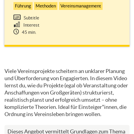
Führung
Methoden
Vereinsmanagement
Subtitle
Interest
45 min.
Topic
Viele Vereinsprojekte scheitern an unklarer Planung
outline
und Überforderung von Engagierten. In diesem Video
lernst du, wie du Projekte (egal ob Veranstaltung oder
Anschaffungen von Großgeräten) strukturierst,
realistisch planst und erfolgreich umsetzt – ohne
komplizierte Theorien. Ideal für Einsteiger*innen, die
Ordnung ins Vereinsleben bringen wollen.
Dieses Angebot vermittelt Grundlagen zum Thema