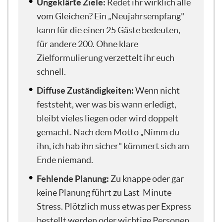
Ungeklärte Ziele:
Redet ihr wirklich alle
Schulungen, die auch mehrere Tage gehen
vom Gleichen? Ein „Neujahrsempfang"
und wo man sich richtig reinbeißen kann.
kann für die einen 25 Gäste bedeuten,
Von daher nehmt gerne mit, was ihr
für andere 200. Ohne klare
mitnehmen könnt.
Zielformulierung verzettelt ihr euch
schnell.
Ich habe euch zum Einstieg so ein kleines,
Diffuse Zuständigkeiten:
Wenn nicht
pragmatisches Zitat von meinem Papa
mitgebracht, was auch immer wieder gut
feststeht, wer was bis wann erledigt,
ist und vielleicht so ein bisschen
bleibt vieles liegen oder wird doppelt
verdeutlicht, worauf es beim
gemacht. Nach dem Motto „Nimm du
Projektmanagement ankommt. Das Zitat
ihn, ich hab ihn sicher" kümmert sich am
ist nämlich: „Erst grübeln, dann dübeln.“
Ende niemand.
Finde ich wunderbar einprägsam und auch
pragmatisch. Mein Papa ist Handwerker
Fehlende Planung:
Zu knappe oder gar
und hat deswegen immer diese super
keine Planung führt zu Last-Minute-
schlauen Sprüche auf Lager. Aber wie
Stress. Plötzlich muss etwas per Express
gesagt, das passt für mich auch perfekt
bestellt werden oder wichtige Personen