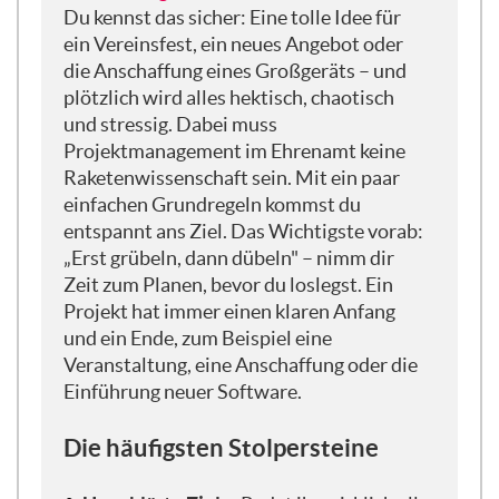
schon so gesagt: ohne Stress zum Ziel – zu
Du kennst das sicher: Eine tolle Idee für
besprechen und zu schauen, wie wir das
ein Vereinsfest, ein neues Angebot oder
am besten gestalten. Das soll heute ja das
die Anschaffung eines Großgeräts – und
Einsteigerwebinar sein, wo es darum geht,
plötzlich wird alles hektisch, chaotisch
eben ohne Vorkenntnisse einzusteigen
und stressig. Dabei muss
und ja, nach diesen 45 Minuten, die wir
Projektmanagement im Ehrenamt keine
gleich zusammen haben, etwas schlauer
Raketenwissenschaft sein. Mit ein paar
rauszugehen und vielleicht das erste
einfachen Grundregeln kommst du
Projekt im Verein, in der Organisation
entspannt ans Ziel. Das Wichtigste vorab:
oder im Ehrenamt irgendwie
„Erst grübeln, dann dübeln" – nimm dir
voranzubringen.
Zeit zum Planen, bevor du loslegst. Ein
Projekt hat immer einen klaren Anfang
und ein Ende, zum Beispiel eine
Und das schon mal vorab: 45 Minuten ist
Veranstaltung, eine Anschaffung oder die
natürlich erstmal nur so der Blick durch
Einführung neuer Software.
das Schlüsselloch. Nicht so wirklich viel
Zeit, ihr kennt es selber. Das ist so ein
Die häufigsten Stolpersteine
bisschen der Appetizer. Zum Thema
Projektmanagement gibt es viele teure