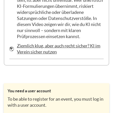
sein, ist aber nicht unfehlbar. Wer unkritisch
KI-Formulierungen übernimmt, riskiert
widersprüchliche oder überladene
Satzungen oder Datenschutzverstöße. In
diesem Video zeigen wir dir, wie du KI nicht
nur sinnvoll – sondern mit klaren
Prüfprozessen einsetzen kannst.
URL
Ziemlich klug, aber auch recht sicher? KI im
Verein sicher nutzen
You need a user account
To be able to register for an event, you must log in
with a user account.