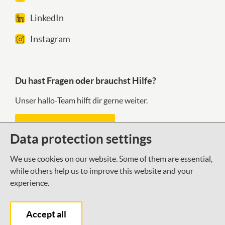
LinkedIn
Instagram
Du hast Fragen oder brauchst Hilfe?
Unser hallo-Team hilft dir gerne weiter.
Kontaktformular
Data protection settings
We use cookies on our website. Some of them are essential,
Was gibt es Neues bei der DSEE?
while others help us to improve this website and your
experience.
Mit unserem Newsletter halten wir dich auf dem
Laufenden.
Accept all