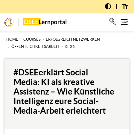
Skip
to
main
T
dseelernportal
content
n
HOME
COURSES
ERFOLGREICH NETZWERKEN
ÖFFENTLICHKEITSARBEIT
KI-26
#DSEEerklärt Social
Media: KI als kreative
Assistenz – Wie Künstliche
Intelligenz eure Social-
Media-Arbeit erleichtert