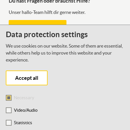
Du hast Fragen oder brauchst Hilfe?
Unser hallo-Team hilft dir gerne weiter.
Kontaktformular
Data protection settings
We use cookies on our website. Some of them are essential,
Was gibt es Neues bei der DSEE?
while others help us to improve this website and your
experience.
Mit unserem Newsletter halten wir dich auf dem
Laufenden.
Accept all
Newsletter abonnieren
Necessary
Video/Audio
Statistics
Barrierefreiheit
Datenschutz
Impressum