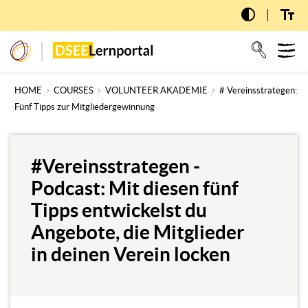
Skip
to
main
T
dseelernportal
content
n
HOME
COURSES
VOLUNTEER AKADEMIE
# Vereinsstrategen:
Fünf Tipps zur Mitgliedergewinnung
#Vereinsstrategen -
Podcast: Mit diesen fünf
Tipps entwickelst du
Angebote, die Mitglieder
in deinen Verein locken