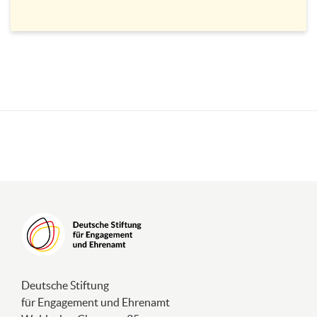
tatsächlich einfach eine gewisse Energie,
die man zwischenmenschlich mitbringt,
wenn man zusammenarbeitet. Und das
kann man trainieren, das ist sehr
handwerklich, das ist nicht esoterisch,
sondern das ist tatsächlich etwas, was
man lernen und trainieren kann. Und da
freue ich mich, wenn ich euch heute ein
bisschen was mitgeben kann.
Ihr dürft es auch gerne mit mir diskutieren
über den Chat. Also schreibt gerne alles
rein, was euch dazu einfällt. Eure Fragen,
eure Kritik, eure Anmerkungen. Ich freue
mich auch, von euch herausgefordert zu
werden, was das angeht. Und jetzt nutzt
doch direkt bitte einmal den Chat und
Deutsche Stiftung
lasst mich wissen, was versteht ihr denn
für Engagement und Ehrenamt
darunter? Moderation, also was bedeutet