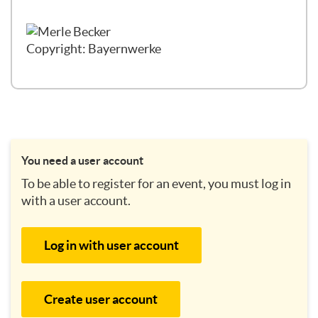
Moderation? Ich will mit euch gemeinsam
entdecken, wie digitale Räume zur
Copyright: Bayernwerke
Moderation gut gestaltet werden können.
Wir schauen uns an, was es für Phasen der
Moderation gibt und wie wir den richtigen
Bogen schlagen, damit wir auch alle
Menschen möglichst gut mitnehmen. Und
das haben wir ja gerade schon gehört, wir
You need a user account
schauen uns doch an, wie wir unseren
To be able to register for an event, you must log in
Körper als Instrument nutzen können,
with a user account.
denn Moderation ist immer auch eine sehr,
sehr körperliche Sache.
Log in with user account
Vorhin kam das Wort Energie viel, wir
haben es im Titel. Ich finde, Energie klingt
mittlerweile immer sehr esoterisch, ist es
Create user account
in diesem Fall aber nicht, sondern es ist