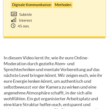
Digitale Kommunikation
Methoden
Subtitle
Interest
45 min.
Topic
In diesem Video lernt ihr, wie ihr eure Online-
outline
Moderation durch gezielte Atem- und
Sprechtechniken und mentale Vorbereitung auf das
nächste Level bringen könnt. Wir zeigen euch, wie ihr
eure Energie lenken könnt, um authentisch und
selbstbewusst vor der Kamera zu wirken und eine
angenehme Atmosphäre schafft, in der sich alle
wohlfühlen. Ein gut organisierter Arbeitsplatz und
eine klare Struktur helfen euch, entspannt und