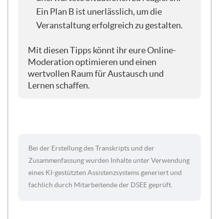
Thema digitaler Moderation, Online-
Ein Plan B ist unerlässlich, um die
Moderation.
Veranstaltung erfolgreich zu gestalten.
Ich freue mich, dass wir uns jetzt heute
noch einmal wieder mit diesem Thema
Mit diesen Tipps könnt ihr eure Online-
vertieft auseinandersetzen, weil ich
Moderation optimieren und einen
glaube, Online-Veranstaltungen haben
wertvollen Raum für Austausch und
nach wie vor einen ganz, ganz großen
Lernen schaffen.
Wert, sind ganz wichtig aus
Nachhaltigkeitsgründen. Wir müssen
nicht alle irgendwo hinfahren und
gemeinsam zusammen sein aus
ressourcenschonenden Gründen und da
Bei der Erstellung des Transkripts und der
ist auch nur unsere Zeit.
Zusammenfassung wurden Inhalte unter Verwendung
eines KI-gestützten Assistenzsystems generiert und
Aber auch durchaus aus
fachlich durch Mitarbeitende der DSEE geprüft.
Inklusionsgründen. Und ich denke oft an
eine Person, die mir sehr nah steht, die
selber im Rollstuhl sitzt und bei ganz