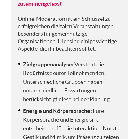
ich darf ja reden. Ich habe ja den Vorteil,
zusammengefasst
dass mein Mikro funktioniert.
Online-Moderation ist ein Schlüssel zu
Aber wie schön zu sehen, dass ihr aus ganz
erfolgreichen digitalen Veranstaltungen,
Deutschland kommt. Auch aus dem Allgäu
besonders für gemeinnützige
habe ich gesehen. Also, wir sind hier ganz
Organisationen. Hier sind einige wichtige
europäisch unterwegs. Und das ist ja
Aspekte, die ihr beachten solltet:
schon direkt einer der großen Vorteile von
digitalen Treffen, dass wir halt nicht alle
Zielgruppenanalyse:
Versteht die
nach Berlin oder Neustrelitz kommen
Bedürfnisse eurer Teilnehmenden.
müssen, sondern ganz gemütlich von zu
Unterschiedliche Gruppen haben
Hause oder vom Büro aus uns zuschalten
unterschiedliche Erwartungen –
können und uns gemeinsam mit dem
Thema Online-Moderation
berücksichtigt diese bei der Planung.
auseinandersetzen können.
Energie und Körpersprache:
Eure
Körpersprache und Energie sind
Ich wurde gerade schon vorgestellt, das
entscheidend für die Interaktion. Nutzt
klingt immer ganz furchtbar, wenn man
irgendwo sitzt und jemand anders einen so
Gestik und Mimik, um Präsenz zu zeigen