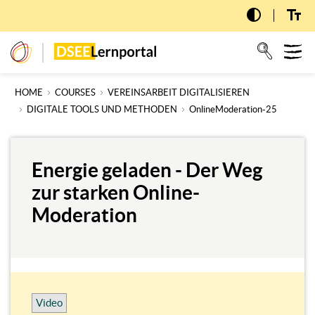
Skip
to
main
T
dseelernportal
content
n
HOME
COURSES
VEREINSARBEIT DIGITALISIEREN
DIGITALE TOOLS UND METHODEN
OnlineModeration-25
Energie geladen - Der Weg
zur starken Online-
Moderation
Video