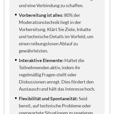
vorstellt. Es klingt gar nicht so, wie man
und eine Verbindung zu schaffen.
sich selber fühlt, aber es war praktisch
Vorbereitung ist alles:
80% der
alles richtig, glaube ich.
Moderationstechnik liegt in der
Aber im Großen und Ganzen, ja, ich lebe in
Vorbereitung. Klärt Sie Ziele, Inhalte
Brüssel, ich bin gebürtig aus
und technische Details im Vorfeld, um
Norddeutschland. Ich bin Moderatorin
einen reibungslosen Ablauf zu
und das seit über 10 Jahren. Ich moderiere
gewährleisten.
verschiedene Bereiche immer mit dem
Fokus auf Nachhaltigkeit, auf komplexe
Interaktive Elemente:
Haltet die
Zukunftsthemen und seit spätestens 2020
Teilnehmenden aktiv, indem ihr
auch ganz viel digital natürlich.
regelmäßig Fragen stellt oder
Diskussionen anregt. Dies fördert den
Vorhin im Vorgespräch habe ich mich
Austausch und hält das Interesse hoch.
schon kurz dazu ausgetauscht, dass ich
diese Art von Webinaren vor 4, 5 Jahren
Flexibilität und Spontaneität:
Seid
sehr, sehr oft gegeben habe und jetzt
bereit, auf technische Probleme oder
schon eine ganze Weile nicht mehr zum
unerwartete Situationen zu reagieren.