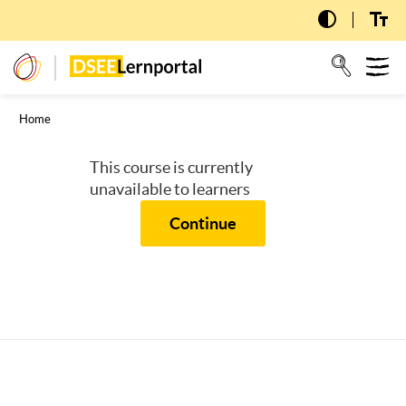
Skip
to
main
T
dseelernportal
content
n
Home
This course is currently
unavailable to learners