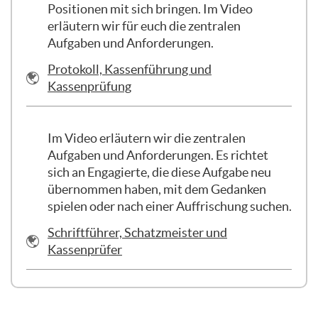
hineingekommen sind, also ob sie gewählt
Positionen mit sich bringen. Im Video
wurden oder auf andere Weise. Alles
erläutern wir für euch die zentralen
Weitere liegt bei euch. Ihr habt die
Aufgaben und Anforderungen.
Möglichkeit, das in der Satzung zu
Link/URL
formulieren und Positionen zu schaffen,
Protokoll, Kassenführung und
die für euren Verein und dessen Projekte
Kassenprüfung
funktionieren. Es gibt keine Vorgabe, wie
die einzelnen Positionen bezeichnet
werden müssen. In vielen älteren
Im Video erläutern wir die zentralen
Vereinssatzungen steht zwar, dass es
Aufgaben und Anforderungen. Es richtet
einen ersten Vorsitzenden, einen
sich an Engagierte, die diese Aufgabe neu
stellvertretenden Vorsitzenden, einen
übernommen haben, mit dem Gedanken
Schatzmeister und ähnliche
spielen oder nach einer Auffrischung suchen.
Bezeichnungen gibt, aber ihr seid frei, wie
Link/URL
Schriftführer, Schatzmeister und
ihr das für euch bezeichnet. Insbesondere
Kassenprüfer
seid ihr flexibel, wie ihr die Ressourcen
zuteilt, also was diese Personen letztlich
machen und mit welchem
Aufgabenspektrum sie betraut sind.