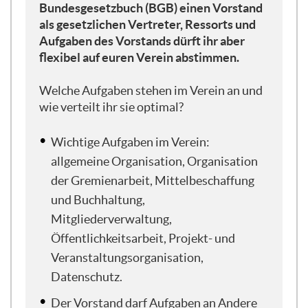
aber darauf werde ich gleich noch
Bundesgesetzbuch (BGB) einen Vorstand
eingehen. An vielen Stellen gibt es die
als gesetzlichen Vertreter, Ressorts und
Möglichkeit, weitere Leute einzubeziehen,
Aufgaben des Vorstands dürft ihr aber
die kein formales Amt im Vorstand
flexibel auf euren Verein abstimmen.
begleiten.
Welche Aufgaben stehen im Verein an und
Was habe ich heute mit euch vor? Ich will
wie verteilt ihr sie optimal?
zunächst ein bisschen ins Thema
einführen und kurz beschreiben, welche
Wichtige Aufgaben im Verein:
Rollen laut Vereinsrecht vorgeschrieben
allgemeine Organisation, Organisation
sind. Im zweiten Teil gehe ich darauf ein,
der Gremienarbeit, Mittelbeschaffung
welche Aufgaben erledigt werden müssen,
und Buchhaltung,
um einen Verein gut aufzustellen, sowohl
bei der Gründung als auch für bestehende
Mitgliederverwaltung,
Vereine, die ihre Organisation
Öffentlichkeitsarbeit, Projekt- und
überarbeiten möchten. Wir gehen
Veranstaltungsorganisation,
verschiedene Punkte durch, die aus meiner
Datenschutz.
Sicht wichtig sind, um einen Verein
professionell aufzustellen. Im dritten Teil
Der Vorstand darf Aufgaben an Andere