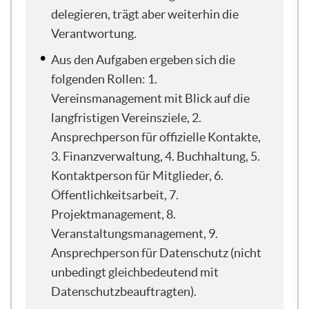
zeige ich, wie man diese Aufgaben in
delegieren, trägt aber weiterhin die
verschiedene Päckchen packen kann,
Verantwortung.
sodass daraus verschiedene Ressourcen
im Vorstand oder auch sonstige Aufgaben
Aus den Aufgaben ergeben sich die
entstehen, die dann einer Person
folgenden Rollen: 1.
zugeordnet werden können, die sich
Vereinsmanagement mit Blick auf die
darum kümmert.
langfristigen Vereinsziele, 2.
Ansprechperson für offizielle Kontakte,
Zum Abschluss gibt es noch einige
3. Finanzverwaltung, 4. Buchhaltung, 5.
Hinweise, Links und Literaturtipps, um
das Ganze abzurunden. Am Ende sind auch
Kontaktperson für Mitglieder, 6.
konkrete Links für einen Buchtipp und
Öffentlichkeitsarbeit, 7.
zwei bis drei Linktipps, die ihr finden
Projektmanagement, 8.
könnt. Bevor wir ins Thema einsteigen,
Veranstaltungsmanagement, 9.
würde mich interessieren, wie ihr in euren
Ansprechperson für Datenschutz (nicht
Vereinen aktuell aufgestellt seid. Wir
unbedingt gleichbedeutend mit
haben eine kurze Umfrage vorbereitet, die
Felix jetzt starten wird. Ich sehe, da tut
Datenschutzbeauftragten).
sich was, vielen Dank. Ich hätte gern von