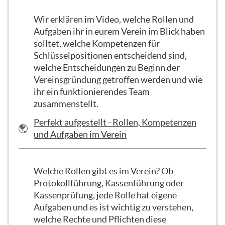
den Verein vertreten. Vom Vereinsrecht ist
Wir erklären im Video, welche Rollen und
tatsächlich nur vorgeschrieben, dass der
Aufgaben ihr in eurem Verein im Blick haben
Verein einen Vorstand benötigt. Diese
solltet, welche Kompetenzen für
kann aus lediglich einer einzigen Person
Schlüsselpositionen entscheidend sind,
bestehen, was jedoch wenig sinnvoll wäre,
welche Entscheidungen zu Beginn der
da dann sehr viel Arbeit auf dieser Person
Vereinsgründung getroffen werden und wie
lastet und sie wahrscheinlich wegen
ihr ein funktionierendes Team
Überlastung aufgeben würde. Zudem wäre
zusammenstellt.
es ein großes Risiko für den Verein, wenn
diese Person nicht mehr da wäre, sodass
Link/URL
Perfekt aufgestellt - Rollen, Kompetenzen
der Verein handlungsunfähig wäre. Daher
und Aufgaben im Verein
sollten immer mindestens zwei Personen
im Vorstand sein, besser noch mehr, um
Vertretungsregeln zu gewährleisten.
Welche Rollen gibt es im Verein? Ob
Protokollführung, Kassenführung oder
In der Satzung muss festgelegt werden,
Kassenprüfung, jede Rolle hat eigene
wie groß der Vorstand ist und auf welche
Aufgaben und es ist wichtig zu verstehen,
Art und Weise die Personen dort
welche Rechte und Pflichten diese