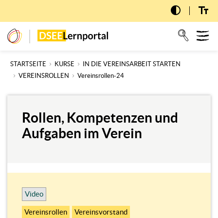
Zum
Hauptinhalt
wechseln
dseelernportal
STARTSEITE
KURSE
IN DIE VEREINSARBEIT STARTEN
VEREINSROLLEN
Vereinsrollen-24
Rollen, Kompetenzen und
Aufgaben im Verein
Video
Vereinsrollen
Vereinsvorstand