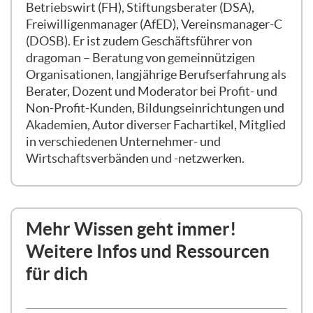
hat zwar nicht alle Posten besetzt, aber die
Betriebswirt (FH), Stiftungsberater (DSA),
Arbeit ist trotzdem gut zu bewältigen.
Freiwilligenmanager (AfED), Vereinsmanager-C
Etwa zwei Drittel haben das Gefühl, dass
(DOSB). Er ist zudem Geschäftsführer von
man da noch einmal reinschauen muss.
dragoman – Beratung von gemeinnützigen
Spätestens für die, die mit „C“
Organisationen, langjährige Berufserfahrung als
geantwortet haben, ist auf jeden Fall
Berater, Dozent und Moderator bei Profit- und
heute Abend etwas dabei.
Non-Profit-Kunden, Bildungseinrichtungen und
Akademien, Autor diverser Fachartikel, Mitglied
Zum Einstieg möchte ich noch einmal kurz
in verschiedenen Unternehmer- und
rekapitulieren, was bereits in anderen
Wirtschaftsverbänden und -netzwerken.
Schulungen gesagt wurde. Ein Verein
benötigt als juristische Person einen
gesetzlichen Vertreter, der für den Verein
nach außen handelt. Ähnlich wie bei einem
Mehr Wissen geht immer!
minderjährigen Kind, das noch keine
Weitere Infos und Ressourcen
Willenserklärungen abgeben kann, muss
für dich
es jemanden geben, der das für den Verein
tut. Diese Personen sind im
Vereinsregister eingetragen und dürfen