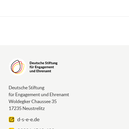
könnte. Davon warne ich. Es gibt keinen
Rabatt darauf. Ein Amtsgericht oder ein
Finanzamt setzt Fristen und erwartet
etwas vom Vereinsvorstand. Das muss
fristgerecht und vollständig geschehen, da
ansonsten Sanktionen drohen können.
Ehrenamt ist zwar unbezahlbar und meist
unbezahlt, aber deshalb nicht
unprofessionell.
Die tägliche Arbeit des Vereins muss gut
aufgestellt sein. Es sollte eine
Deutsche Stiftung
Vereinsadresse geben, an die man sich
für Engagement und Ehrenamt
wenden kann, sei es beim Vorsitzenden
Woldegker Chaussee 35
oder in einem Vereinsheim oder einer
17235 Neustrelitz
Geschäftsstelle. Eine Internetseite sollte
als Visitenkarte im Internet vorhanden
d-s-e-e.de
sein, um den Verein zu erreichen. Dort