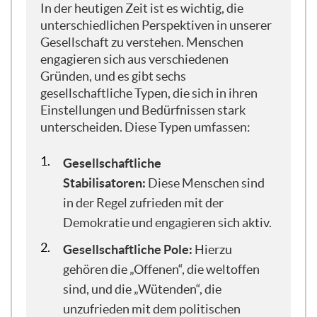
In der heutigen Zeit ist es wichtig, die
Common in Deutschland auf dieses
unterschiedlichen Perspektiven in unserer
Thema schauen, möchte ich gerne eine
Gesellschaft zu verstehen. Menschen
ganz kleine Zeitreise beginnen und würde
engagieren sich aus verschiedenen
euch mal einladen, zu überlegen: Was war
Gründen, und es gibt sechs
vor 10 Jahren? Wir sind im Jahr 2015. Es
gesellschaftliche Typen, die sich in ihren
war die Phase des Brexits, es war die
Einstellungen und Bedürfnissen stark
Phase der ersten Wahl Donald Trumps,
unterscheiden. Diese Typen umfassen:
und in unseren primär damals westlichen
liberalen Demokratien sind
Gesellschaftliche
Entwicklungen vonstattengegangen, die
nicht mehr so einfach erklärbar waren mit
Stabilisatoren:
Diese Menschen sind
herkömmlichen Methoden der
in der Regel zufrieden mit der
Forschung. Die Organisation Moren
Demokratie und engagieren sich aktiv.
Common, für die wir jetzt hier im
Gesellschaftliche Pole:
Hierzu
deutschen Ableger arbeiten, schaut sich
eben mit der Perspektive des
gehören die „Offenen“, die weltoffen
Zusammenhalts an: Was verbindet uns
sind, und die „Wütenden“, die
eigentlich in unseren Gesellschaften?
unzufrieden mit dem politischen