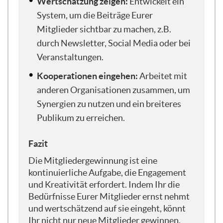
Wertschätzung zeigen:
Entwickelt ein
Punkt 2, den wir als unsere Linse auf die
System, um die Beiträge Eurer
Gesellschaft bezeichnen.
Mitglieder sichtbar zu machen, z.B.
durch Newsletter, Social Media oder bei
Ja, vielen Dank, liebe Inga, für diese
Einführung. Auch ich freue mich total,
Veranstaltungen.
heute hier zu sein und finde es schön, dass
Kooperationen eingehen:
Arbeitet mit
so viele von euch dabei sind. Ich glaube,
anderen Organisationen zusammen, um
das wird jetzt eine richtig spannende
Synergien zu nutzen und ein breiteres
Stunde, und vor allem freuen wir uns auf
ganz viele spannende Fragen von euch,
Publikum zu erreichen.
für die wir am Ende definitiv genug Zeit
lassen wollen. Deswegen lasst uns gerne
Fazit
starten mit der Frage: Welche
Die Mitgliedergewinnung ist eine
Perspektiven gibt es eigentlich in unserer
kontinuierliche Aufgabe, die Engagement
Gesellschaft und vor allem auch im
und Kreativität erfordert. Indem Ihr die
Engagement?
Bedürfnisse Eurer Mitglieder ernst nehmt
und wertschätzend auf sie eingeht, könnt
Dafür wollen wir jetzt erstmal auf die
Ihr nicht nur neue Mitglieder gewinnen,