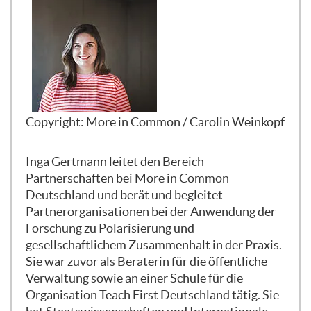
tiefer anschauen. Mit diesem
Forschungsansatz sind wir erstmals 2019
losgezogen.
2019 haben wir unsere erste große
Grundlagenstudie veröffentlicht, die
damals "Die andere deutsche Teilung"
Copyright:
More in Common / Carolin Weinkopf
hieß. Diesen Titel haben wir sehr bewusst
gewählt, denn wir haben gesagt, gerade
Inga Gertmann leitet den Bereich
wird viel über die Teilung in Ost und West
Partnerschaften bei More in Common
gesprochen, natürlich im Jahr 2019 als
Deutschland und berät und begleitet
Jubiläumsjahr des Mauerfalls. Damals
Partnerorganisationen bei der Anwendung der
wurde aber auch schon, ähnlich wie
Forschung zu Polarisierung und
heute, viel über ganz andere
gesellschaftlichem Zusammenhalt in der Praxis.
Spaltungslinien oder scheinbare
Sie war zuvor als Beraterin für die öffentliche
Spaltungslinien wie z.B. alt und jung
Verwaltung sowie an einer Schule für die
gesprochen. Wir haben gesagt: Nein, wir
Organisation Teach First Deutschland tätig. Sie
wollen bewusst auch den Blick mal ein