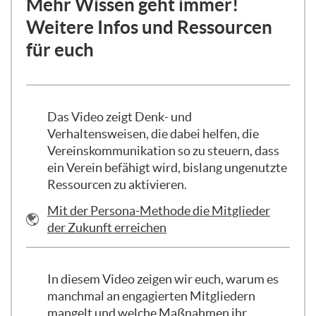
Mehr Wissen geht immer!
auf die sechs Typen auffällt, ist, dass
Weitere Infos und Ressourcen
keiner dieser Typen eine Mehrheit in
unserer Gesellschaft hat. Keiner dieser
für euch
Typen hat einen Anteil von über 50%. Das
heißt, wenn wir in unserer Gesellschaft
Dinge bewegen wollen, dann ist es ganz
wichtig, dass wir auch mit Menschen
Das Video zeigt Denk- und
zusammenarbeiten und vor allem auch
Verhaltensweisen, die dabei helfen, die
mit Menschen zusammenkommen, die
Vereinskommunikation so zu steuern, dass
anders sind als wir, die einen etwas
ein Verein befähigt wird, bislang ungenutzte
anderen Blick auf die Dinge haben und die
Ressourcen zu aktivieren.
vielleicht auch dieselben Themen aus
URL
Mit der Persona-Methode die Mitglieder
einer bestimmten anderen Perspektive
der Zukunft erreichen
betrachten.
Wir wollen jetzt tiefer eintauchen in
In diesem Video zeigen wir euch, warum es
diese sechs gesellschaftlichen Typen
manchmal an engagierten Mitgliedern
oder Segmente, wie man sie auch in der
mangelt und welche Maßnahmen ihr