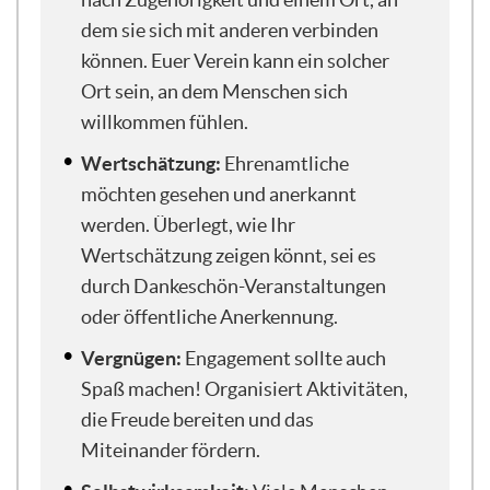
heißt die Forschung eigentlich für ihre
dem sie sich mit anderen verbinden
Arbeit? Wie können wir es schaffen, dass
können. Euer Verein kann ein solcher
in unserer Gesellschaft der Glaube an das
Gemeinsame wieder stärker wird?
Ort sein, an dem Menschen sich
willkommen fühlen.
Ich glaube, mit dieser Perspektive sind
Wertschätzung:
Ehrenamtliche
wir heute auch mit ganz viel Freude hier
möchten gesehen und anerkannt
in diesem Seminar von der Deutschen
Stiftung für Engagement und Ehrenamt,
werden. Überlegt, wie Ihr
mit denen wir auch die letzten Jahre
Wertschätzung zeigen könnt, sei es
schon an vielen unterschiedlichen
durch Dankeschön-Veranstaltungen
Stellen zusammengearbeitet haben, denn
oder öffentliche Anerkennung.
Ehrenamt und Engagement in der
Gesellschaft sind eine unheimlich
Vergnügen:
Engagement sollte auch
tragende Säule. Es ist unheimlich wichtig
Spaß machen! Organisiert Aktivitäten,
für die Wahrnehmung des Miteinanders,
die Freude bereiten und das
wie Menschen ihre Mitmenschen
Miteinander fördern.
wahrnehmen, und wie sehr sie an einer
positiven zukünftigen Entwicklung