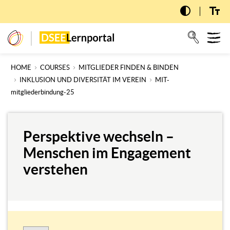
Skip
to
main
T
dseelernportal
content
n
HOME
COURSES
MITGLIEDER FINDEN & BINDEN
INKLUSION UND DIVERSITÄT IM VEREIN
MIT-
mitgliederbindung-25
Perspektive wechseln –
Menschen im Engagement
verstehen