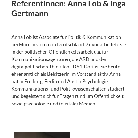
Referentinnen: Anna Lob & Inga
verstehen, was darunter liegt: Welche
Gefühle, welche Werte, welche
Gertmann
grundlegenden Einstellungen und welche
Bedürfnisse sorgen dafür, dass Menschen
einen bestimmten Blick auf unsere
Anna Lob ist Associate für Politik & Kommunikation
Gesellschaft entwickeln und bestimmte
bei More in Common Deutschland. Zuvor arbeitete sie
gesellschaftliche Vorkommnisse auf eine
in der politischen Öffentlichkeitsarbeit u.a. für
bestimmte Art und Weise wahrnehmen.
Kommunikationsagenturen, die ARD und den
digitalpolitischen Think Tank D64. Dort ist sie heute
Ich bin mir sicher, viele von euch waren
ehrenamtlich als Beisitzerin im Vorstand aktiv. Anna
schon in Situationen, wo ihr auf dieselbe
hat in Freiburg, Berlin und Austin Psychologie,
Situation, vielleicht auf dasselbe
Kommunikations- und Politikwissenschaften studiert
politische Vorkommen, eine ganz andere
und begeistert sich für Fragen rund um Öffentlichkeit,
Perspektive hattet als die Person, mit der
Sozialpsychologie und (digitale) Medien.
ihr euch unterhalten habt. Wir glauben,
dass es dafür Gründe gibt, auch gute
Gründe. Diese liegen aber oft unter der
Oberfläche, und genau das, was da unter
der Oberfläche liegt, das wollen wir uns