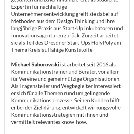
es ermöglicht euch auch, einen
Expertin für nachhaltige
Spezialisten oder eine Spezialistin mit
Unternehmensentwicklung greift sie dabei auf
einzubinden, die Stück für Stück auch euer
Methoden aus dem Design Thinking und ihre
Publikum kennenlernt und die Inhalte
langjährige Praxis aus Start-Up Inkubatoren und
daran anpassen kann. Immerhin gibt es
Innovationsagenturen zurück. Zurzeit arbeitet
etwa 20–22 %, wo niemand so richtig
sie als Teil des Dresdner Start-Ups HolyPoly am
zuständig ist. Da denke ich an eine
Thema Kreislauffähige Kunststoffe.
chaotische Situation, wo vielleicht die
Öffentlichkeitsarbeit eher ein Muss ist als
Michael Saborowski
ist arbeitet seit 2016 als
Spaß oder etwas, was man nicht so viel mit
Kommunikationstrainer und Berater, vor allem
Freude angeht, wo quasi so eine heiße
für Vereine und gemeinnützige Organisationen.
Kartoffel, die immer jemand anderer in der
Als Fragensteller und Wegbegleiter interessiert
Hand hat. Vielleicht wird euch auch dieses
er sich für alle Themen rund um gelingende
Webinar ein bisschen die Angst davon
Kommunikationsprozesse. Seinen Kunden hilft
wegnehmen, und jemand wird sich auch
er bei der Zielklärung, entwickelt wirkungsvolle
langfristig committen, die
Kommunikationsstrategien mit ihnen und
Öffentlichkeitsarbeit zu gestalten. Danke
vermittelt relevantes know-how.
für die Antworten. Es kommt noch eine
andere Frage, und zwar möchte ich jetzt