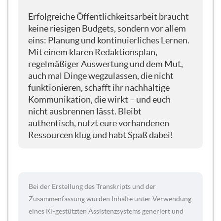
für die Fragen zu nutzen. Ich möchte euch
Erfolgreiche Öffentlichkeitsarbeit braucht
wirklich auch ermutigen, euch diese
keine riesigen Budgets, sondern vor allem
Fragen schon zu notieren, vielleicht auch
eins: Planung und kontinuierliches Lernen.
im Chat oder irgendwas separat auf ein
Mit einem klaren Redaktionsplan,
Stück Papier, damit wir dann auch am
regelmäßiger Auswertung und dem Mut,
Ende und zum Schluss in die gute
auch mal Dinge wegzulassen, die nicht
Diskussion kommen, weil die waren in der
funktionieren, schafft ihr nachhaltige
Erfahrung auch bei den vorherigen
Kommunikation, die wirkt – und euch
Webinaren immer sehr, sehr fruchtig, und
nicht ausbrennen lässt. Bleibt
gerade da sind spannende, spannende
authentisch, nutzt eure vorhandenen
Diskussionen entstanden, aber es wurden
Ressourcen klug und habt Spaß dabei!
auch wirklich sehr spannende Einblicke
von euch geteilt. Also gerne noch mal
teilen — und vielleicht jemand, der
Erfahrung mit einem Tool bereits gemacht
hat oder was ihr so nutzt.
Bei der Erstellung des Transkripts und der
Zusammenfassung wurden Inhalte unter Verwendung
eines KI-gestützten Assistenzsystems generiert und