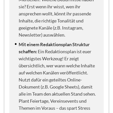
anschauen. Das heißt, mit welchen Tools,
sie? Erst wenn ihr wisst, wen ihr
mit welchen Werkzeugen und
ansprechen wollt, könnt ihr passende
Maßnahmen kann ich wirklich
Inhalte, die richtige Tonalität und
überwachen, was gut klappt, was gut
geeignete Kanäle (z.B. Instagram,
gelingt, und wo kann ich wiederum noch
mal meine Kommunikationsstrategie und
Newsletter) auswählen.
die Öffentlichkeitsarbeit verbessern.
Mit einem Redaktionsplan Struktur
Genau. Wichtig dabei, und das ist auch das
schaffen:
Ein Redaktionsplan ist euer
Thema, was ich euch heute noch so mit
wichtigstes Werkzeug! Er zeigt
vermitteln möchte, ist: motiviert bleiben
und Spaß dabei zu haben. Ich weiß, dass
übersichtlich, wer wann welche Inhalte
Öffentlichkeitsarbeit sehr überfordernd
auf welchen Kanälen veröffentlicht.
werden kann. Deswegen werde ich auch
Nutzt dafür ein geteiltes Online-
immer wieder darauf eingehen: Wie
Dokument (z.B. Google Sheets), damit
können wir es uns einfach machen? Wie
alle im Team den aktuellen Stand sehen.
kommen wir nicht in die Überforderung,
Plant Feiertage, Vereinsevents und
und wie können wir wirklich langfristig
motiviert bleiben, immer wieder neue
Themen im Voraus – das spart Stress