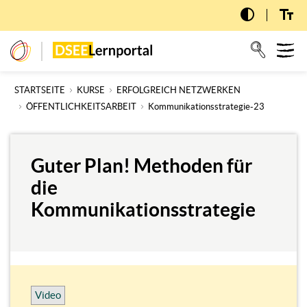
Zum
Hauptinhalt
wechseln
dseelernportal
STARTSEITE
KURSE
ERFOLGREICH NETZWERKEN
ÖFFENTLICHKEITSARBEIT
Kommunikationsstrategie-23
Guter Plan! Methoden für
die
Kommunikationsstrategie
Video