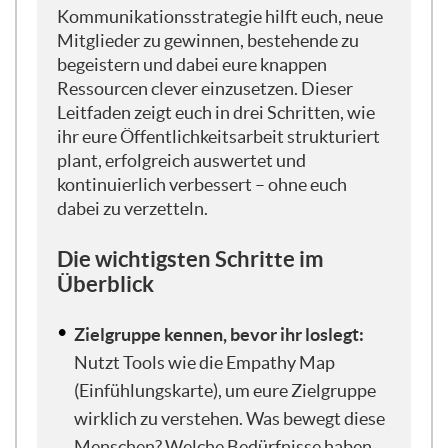
neue Mitglieder und Zielgruppen
Kommunikationsstrategie hilft euch, neue
ansprechen? Wie kann ich aber auch die
Mitglieder zu gewinnen, bestehende zu
bereits aktiven Mitglieder — bitte nicht
begeistern und dabei eure knappen
zum Beispiel kooperieren wie
Ressourcen clever einzusetzen. Dieser
SpenderInnen, FörderInnen, aber auch
Leitfaden zeigt euch in drei Schritten, wie
Mitglieder — wie kann ich die jetzt auch
ihr eure Öffentlichkeitsarbeit strukturiert
aktiv sozusagen an der Stange halten? Im
plant, erfolgreich auswertet und
zweiten Teil wird es um Auswerten und
kontinuierlich verbessert – ohne euch
Optimieren gehen. Da fragen wir uns: Wie
dabei zu verzetteln.
kann ich mit meiner Kommunikation noch
mehr erreichen? Welche Tools haben wir
Die wichtigsten Schritte im
dafür? Wie kann ich Ressourcen sparen,
Überblick
tatsächlich nach außen funken und
möglichst viel davon wieder
Zielgruppe kennen, bevor ihr loslegt:
zurückbekommen an Resonanz, an neue
Nutzt Tools wie die Empathy Map
Mitglieder, an Spenden, an
(Einfühlungskarte), um eure Zielgruppe
mitmachfreudige Menschen und so weiter
und so fort. Und zum Schluss werden wir
wirklich zu verstehen. Was bewegt diese
uns noch mal die Optimierungsstrategien
Menschen? Welche Bedürfnisse haben