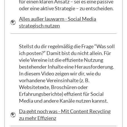
für einen klaren Ansatz – sei es eine passive
Vielen Dank für die nächsten Fragen.
oder eine aktive Strategie – zu entscheiden.
Link/URL
Alles außer lauwarm - Social Media
Jetzt sehe ich auch die Antworten. Also
strategisch nutzen
hier sieht das so aus, dass 40 % aller
Antworten keinen Kommunikationsplan
erstellt haben. Es gibt allerdings welche,
Stellst du dir regelmäßig die Frage “Was soll
die wahrscheinlich einen haben, aber nicht
ich posten?” Damit bist du nicht allein. Für
wirklich verfolgen. Da sind etwa 31
viele Vereine ist die effiziente Nutzung
Menschen, und 21 Personen haben einen
bestehender Inhalte eine Herausforderung.
Kommunikationsplan. Ein
In diesem Video zeigen wir dir, wie du
Kommunikationsplan ist ein Teil von der
vorhandene Vereinsinhalte (z. B.
Kommunikationsstrategie. Wir schauen
Websitetexte, Broschüren oder
uns heute ein Tool an, mit dem ihr so etwas
Erfahrungsberichte) effizient für Social
erstellen könnt, und ich hoffe, dass ich
Media und andere Kanäle nutzen kannst.
vielleicht auch die Mehrheit, die gerade
Link/URL
Da geht noch was - Mit Content Recycling
mit keinem arbeitet, dafür begeistern
zu mehr Effizienz
kann, wie wichtig dieses Tool auch sein
kann und dass es eigentlich auch eure