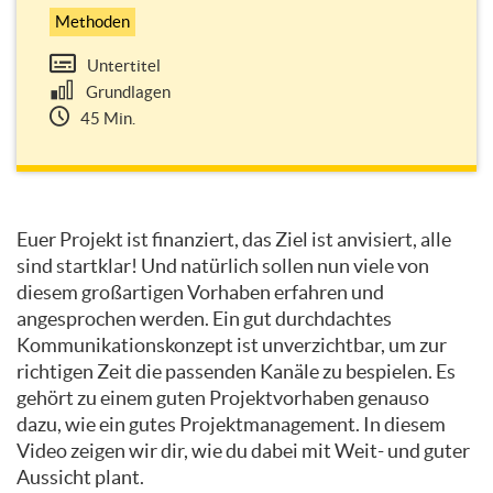
Methoden
Untertitel
Grundlagen
45 Min.
Themen
Euer Projekt ist finanziert, das Ziel ist anvisiert, alle
dieses
sind startklar! Und natürlich sollen nun viele von
Kurses
diesem großartigen Vorhaben erfahren und
angesprochen werden. Ein gut durchdachtes
Kommunikationskonzept ist unverzichtbar, um zur
richtigen Zeit die passenden Kanäle zu bespielen. Es
gehört zu einem guten Projektvorhaben genauso
dazu, wie ein gutes Projektmanagement. In diesem
Video zeigen wir dir, wie du dabei mit Weit- und guter
Aussicht plant.