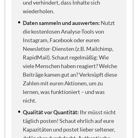
Inhalte, neuen Content zu produzieren
und verhindert, dass Inhalte sich
und vielleicht auch im Team so ein
wiederholen.
bisschen Lust an der Sache zu bekommen
und zu gewinnen.
Daten sammeln und auswerten:
Nutzt
die kostenlosen Analyse-Tools von
Instagram, Facebook oder euren
Noch am Anfang noch ein kleiner
Newsletter-Diensten (z.B. Mailchimp,
Disclaimer: Heute wird es vor allem um
RapidMail). Schaut regelmäßig: Wie
Social Media und E-Mail-Marketing gehen.
viele Menschen haben reagiert? Welche
Das sind die zwei Beispiele, die ich immer
Beiträge kamen gut an? Verknüpft diese
wieder erwähnen werde. Das heißt aber
auch nicht, dass wir die Methoden, die wir
Zahlen mit euren Aktionen, um zu
heute besprechen, oder die Werkzeuge,
lernen, was funktioniert – und was
die ich euch zeige, nicht an zum Beispiel
nicht.
Eventmanagement,
Veranstaltungsorganisation oder auch
Qualität vor Quantität:
Ihr müsst nicht
Pressearbeit anwenden könnt. Ich werde
täglich posten! Schaut ehrlich auf eure
aber — das möchte ich jetzt schon sagen —
Kapazitäten und postet lieber seltener,
immer wieder vor allem an Social Media