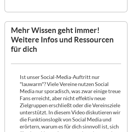
wissen, ob ihr überhaupt einen
Kommunikationsplan habt und, wenn ja,
dann ob ihr diesen verfolgt.
Mehr Wissen geht immer!
Weitere Infos und Ressourcen
Ich schalte mich mal aus dem Off dazu —
für dich
hier noch mal die von der Moderation: Es
kam die Frage oder die Bitte, die
Antworten vorzulesen, weil es auf der
mobilen Version nicht sichtbar ist.
Ist unser Social-Media-Auftritt nur
Deswegen: Die Frage war „Verfolgt ihr
"lauwarm"? Viele Vereine nutzen Social
einen Kommunikationsplan?“, und
Media nur sporadisch, was zwar einige treue
Antwort A wäre „Ja“, Antwort B „Nicht
Fans erreicht, aber nicht effektiv neue
wirklich“ und Antwort C „Wir haben
Zielgruppen erschließt oder die Vereinsziele
keinen erstellt“. Und ich halte mich wieder
unterstützt. In diesem Video diskutieren wir
raus.
die Funktionslogik von Social Media und
erörtern, warum es für dich sinnvoll ist, sich