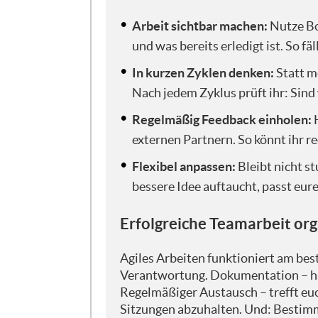
Projektmanagement dazu. Wir würden
wie man die Prinzipien dahinter ve
Arbeit sichtbar machen:
Nutze Bo
eher darauf, wie das im Vereinsallt
und was bereits erledigt ist. So fä
ausprobieren könnt und wisst, was da
Fachsprache ab. Und da bin ich imme
In kurzen Zyklen denken:
Statt m
Nach jedem Zyklus prüft ihr: Sind
Regelmäßig Feedback einholen:
H
Ich versuche, euch ein bisschen mitz
Prinzipien dahinterstecken und wie 
externen Partnern. So könnt ihr r
schon. Das heißt natürlich auch, das
Flexibel anpassen:
Bleibt nicht s
Aber auch da: Es gibt zum Thema Pro
bessere Idee auftaucht, passt eur
hier heute erstmal nur ein Einstieg 
ich mit euch vorhabe.
Erfolgreiche Teamarbeit org
Zum Einstieg möchte ich gerne noch 
Agiles Arbeiten funktioniert am bes
Projekte zu machen. Gerade auch wen
Verantwortung. Dokumentation – halt
muss im Ehrenamt aus meiner Sicht 
Regelmäßiger Austausch – trefft euc
sondern wir können einfach das vers
Sitzungen abzuhalten. Und: Bestimm