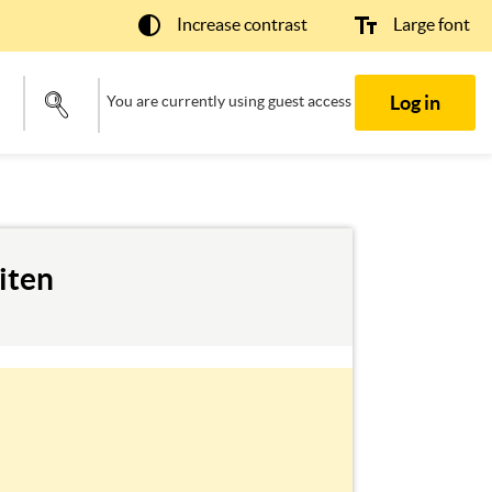
Increase contrast
Large font
Log in
You are currently using guest access
iten