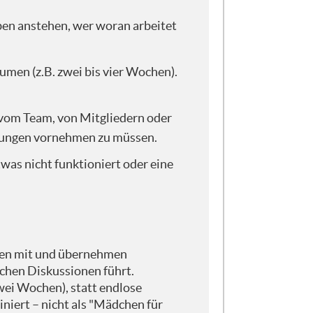
benutzen, sondern eher zu gucken,
f die Fachsprache legen, sondern
ben anstehen, wer woran arbeitet
ehen kann, damit ihr das auch mal
 so eine business-englische
er: Keep it simple.
umen (z.B. zwei bis vier Wochen).
vom Team, von Mitgliedern oder
" eigentlich bedeutet bzw. welche
 45 Minuten Zeit, die laufen gerade
derungen vornehmen zu müssen.
aut vom Tiefen- und Detailgrad her.
was nicht funktioniert oder eine
echt teuer sind. Von daher ist das
her schauen wir doch mal kurz, was
ein bisschen schwierig ist, so
iehen mit und übernehmen
lich Agilität übersetzt? Weil das
ichen Diskussionen führt.
e großen Business-Begriffe,
wei Wochen), statt endlose
erde ein Praxisbeispiel auch wieder
niert – nicht als "Mädchen für