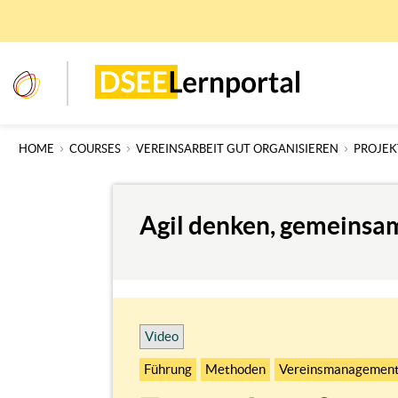
Skip
to
main
content
dseelernportal
HOME
COURSES
VEREINSARBEIT GUT ORGANISIEREN
PROJE
Agil denken, gemeinsam
Video
Führung
Methoden
Vereinsmanagemen