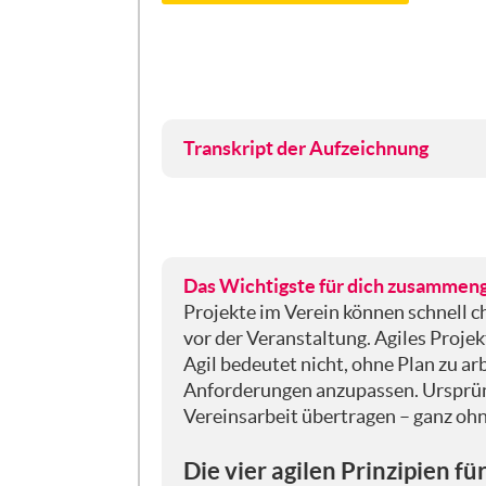
Transkript der Aufzeichnung
Genau. Ich freue mich, dass ich heut
bei den Grundlagen: Ihr werdet nicht
Projektmanagement. Ihr seht's im Ti
also schon, wenn "agil" im Titel ste
es geht darum, wie wir das Ganze au
Das Wichtigste für dich zusammen
Projekte im Verein können schnell 
vor der Veranstaltung. Agiles Projek
Agil, vielleicht für diejenigen, die 
Agil bedeutet nicht, ohne Plan zu ar
Anforderungen, die wir möglicherwei
Anforderungen anzupassen. Ursprüng
Zwischenergebnisse, holen uns schne
Vereinsarbeit übertragen – ganz ohn
hinter dem Agilen steckt. Entstande
haben vielleicht auch schon die Wör
Die vier agilen Prinzipien f