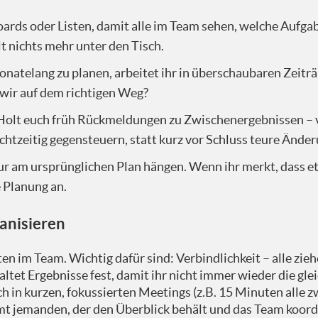
 heute aber versuchen, möglichst wenig Fachbegriffe zu 
rstehen und anwenden kann. Und den Fokus also weniger au
ards oder Listen, damit alle im Team sehen, welche Aufga
ag, im Organisationsalltag, im Ehrenamt dann wirklich auss
llt nichts mehr unter den Tisch.
hintersteht. Weil ansonsten driften wir relativ schnell in
r kein großer Fan von, das im Ehrenamt zu machen. Von dah
onatelang zu planen, arbeitet ihr in überschaubaren Zeiträ
 wir auf dem richtigen Weg?
olt euch früh Rückmeldungen zu Zwischenergebnissen – 
unehmen auf eine kleine Reise, dass ihr versteht, was "agil
ihr das dann smart bei euch anwendet. Und wir haben jetzt
echtzeitig gegensteuern, statt kurz vor Schluss teure Än
 ist heute nur ein Einstieg, auch wenn es ein bisschen aufb
tur am ursprünglichen Plan hängen. Wenn ihr merkt, dass et
jektmanagement tagelange Schulungen, die auch teilweise 
e Planung an.
und wir können natürlich nicht alles abdecken. Und von da
anisieren
mal drauf gucken, warum es eigentlich im Verein manchmal 
ten im Team. Wichtig dafür sind: Verbindlichkeit – alle z
n wir Richtung Agilität gucken, dann: Was bedeutet eigent
et Ergebnisse fest, damit ihr nicht immer wieder die gle
nicht immer kompliziert sein. Wir brauchen nicht immer di
h in kurzen, fokussierten Meetings (z.B. 15 Minuten alle z
tehen, was dahintersteckt, und dann eben umsetzen. Ich w
t jemanden, der den Überblick behält und das Team koordi