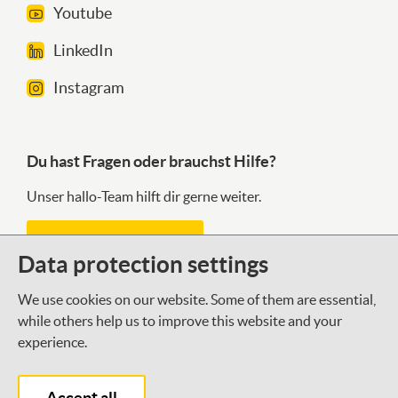
Youtube
LinkedIn
Instagram
Du hast Fragen oder brauchst Hilfe?
Unser hallo-Team hilft dir gerne weiter.
Kontaktformular
Data protection settings
We use cookies on our website. Some of them are essential,
Was gibt es Neues bei der DSEE?
while others help us to improve this website and your
experience.
Mit unserem Newsletter halten wir dich auf dem
Laufenden.
Accept all